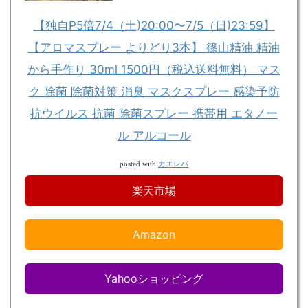
【独自P5倍7/4（土)20:00〜7/5（日)23:59】
【アロマスプレー よりどり3本】 篠山精油 精油
から手作り 30ml 1500円（税込送料無料） マス
ク 除菌 除菌対策 消臭 マスクスプレー 感染予防
抗ウイルス 抗菌 除菌スプレー 携帯用 エタノー
ル アルコール
カエレバ
posted with
楽天市場
Amazon
Yahooショッピング