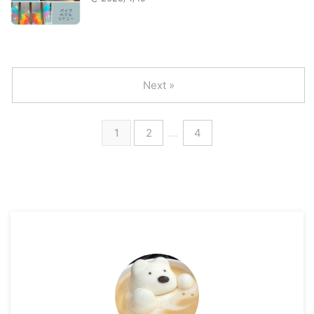
Next »
1
2
…
4