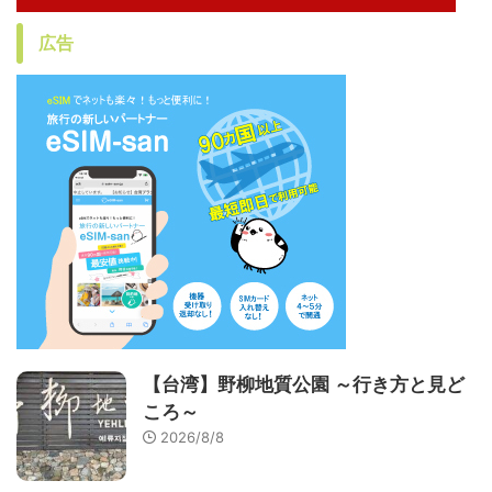
広告
【台湾】野柳地質公園 ～行き方と見ど
ころ～
2026/8/8