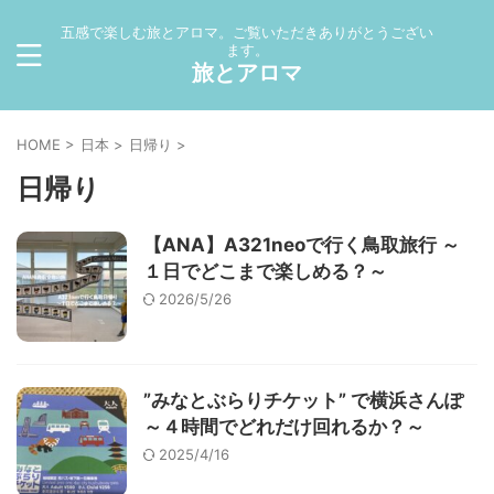
五感で楽しむ旅とアロマ。ご覧いただきありがとうござい
ます。
旅とアロマ
HOME
>
日本
>
日帰り
>
日帰り
【ANA】A321neoで行く鳥取旅行 ～
１日でどこまで楽しめる？～
2026/5/26
”みなとぶらりチケット” で横浜さんぽ
～４時間でどれだけ回れるか？～
2025/4/16