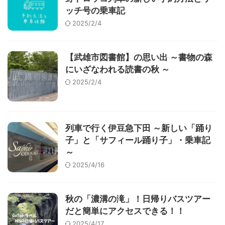
ッチ号の乗車記
2025/2/4
【武雄市図書館】の思い出 ～書物の森
にいざなわれる読書の秋 ～
2025/2/4
列車で行く伊豆急下田 ～新しい「踊り
子」と「サフィール踊り子」・乗車記
～
2025/4/16
秋の「濃溝の滝」！日帰りバスツアー
だと簡単にアクセスできる！！
2025/4/17