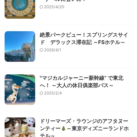
2025/4/20
絶景パークビュー！スプリングスサイ
ド デラックス滞在記 ～FSホテル～
2026/4/1
"マジカルジャーニー新幹線” で東北
へ！ ～大人の休日俱楽部パス～
2025/2/4
ドリーマーズ・ラウンジのアフタヌー
ンティー
～東京ディズニーランドホ
テル～