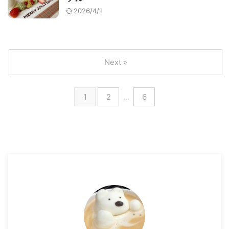
2026/4/1
Next »
1
2
…
6