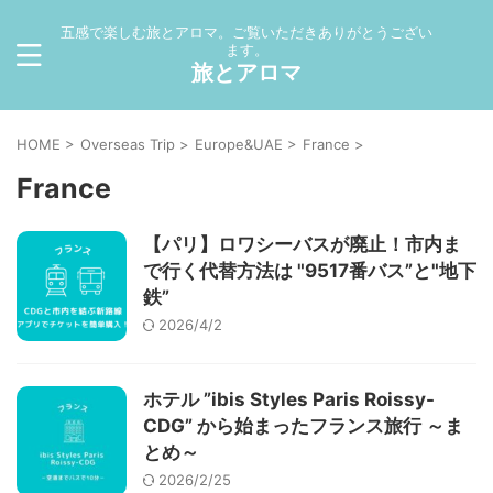
五感で楽しむ旅とアロマ。ご覧いただきありがとうござい
ます。
旅とアロマ
HOME
>
Overseas Trip
>
Europe&UAE
>
France
>
France
【パリ】ロワシーバスが廃止！市内ま
で行く代替方法は "9517番バス”と"地下
鉄”
2026/4/2
ホテル ”ibis Styles Paris Roissy-
CDG” から始まったフランス旅行 ～ま
とめ～
2026/2/25