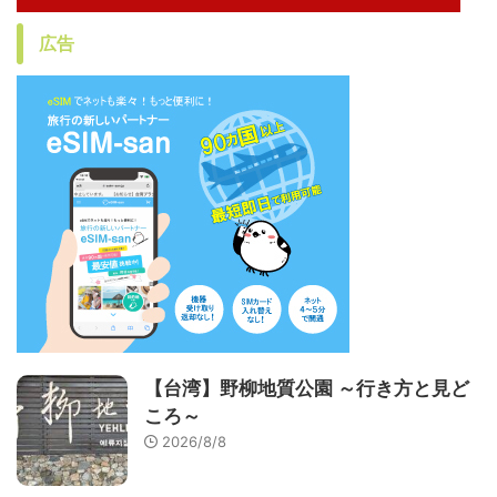
広告
【台湾】野柳地質公園 ～行き方と見ど
ころ～
2026/8/8