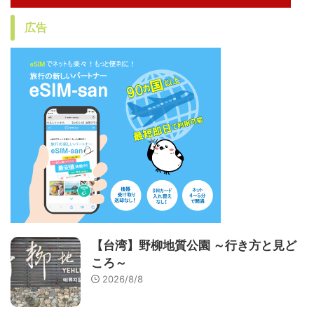
広告
【台湾】野柳地質公園 ～行き方と見ど
ころ～
2026/8/8