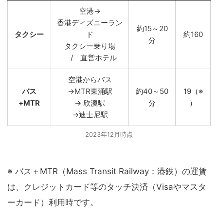
空港→
香港ディズニーラン
約15～20
タクシー
ド
約160
分
タクシー乗り場
/ 直営ホテル
空港からバス
バス
→MTR東涌駅
約40～50
19（※
+MTR
→ 欣澳駅
分
）
→迪士尼駅
2023年12月時点
※ バス＋MTR（Mass Transit Railway：港鉄）の運賃
は、クレジットカード等のタッチ決済（Visaやマスタ
ーカード）利用時です。