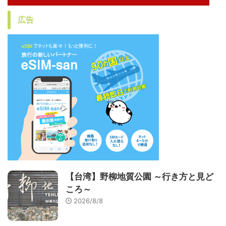
広告
【台湾】野柳地質公園 ～行き方と見ど
ころ～
2026/8/8