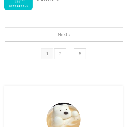
Next »
1
2
…
5