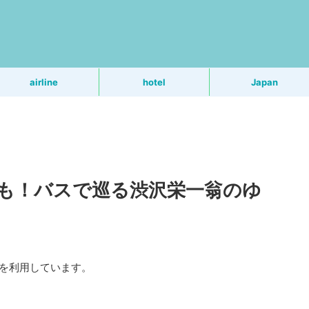
う
airline
hotel
Japan
も！バスで巡る渋沢栄一翁のゆ
Rを利用しています。