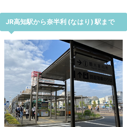
JR高知駅から奈半利 (なはり) 駅まで