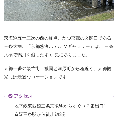
東海道五⼗三次の⻄の終点、かつ京都の⽞関⼝である
三条⼤橋。「京都悠洛ホテル Mギャラリー」は、 三条
⼤橋で鴨川を渡ったすぐ 先にありました。
京都⼀番の繁華街・祇園と河原町から程近く、京都観
光には最適なロケーションです。
アクセス
・地下鉄東西線三条京阪駅からすぐ（２番出口）
・京阪三条駅から徒歩約3分