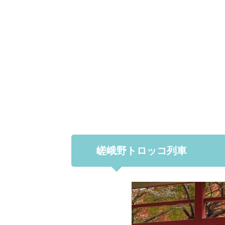
嵯峨野トロッコ列車