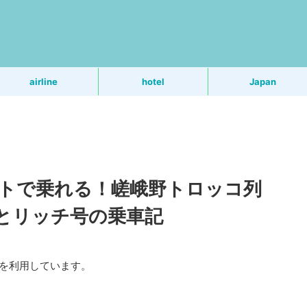
う
airline
hotel
Japan
ットで乗れる！嵯峨野トロッコ列
とリッチ号の乗車記
Rを利用しています。