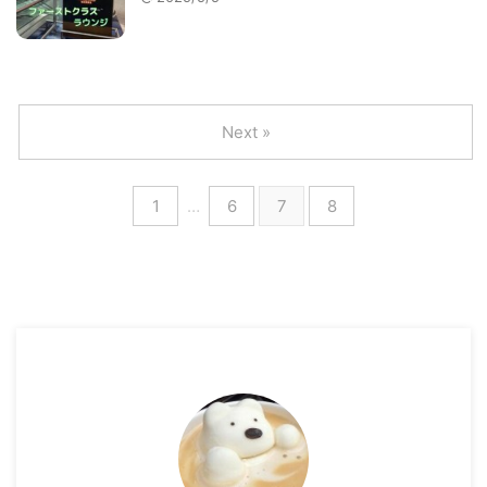
Next »
1
…
6
7
8