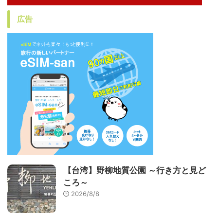
広告
【台湾】野柳地質公園 ～行き方と見ど
ころ～
2026/8/8