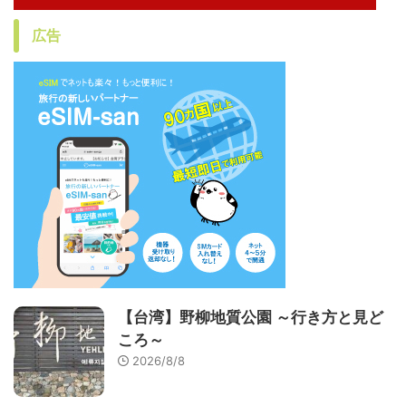
広告
【台湾】野柳地質公園 ～行き方と見ど
ころ～
2026/8/8