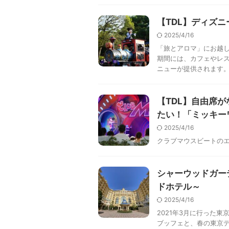
【TDL】ディズ
2025/4/16
「旅とアロマ」にお越し
期間には、カフェやレ
ニューが提供されます。 
【TDL】自由席
たい！「ミッキー
2025/4/16
クラブマウスビートの
シャーウッドガー
ドホテル～
2025/4/16
2021年3月に行った
ブッフェと、春の東京