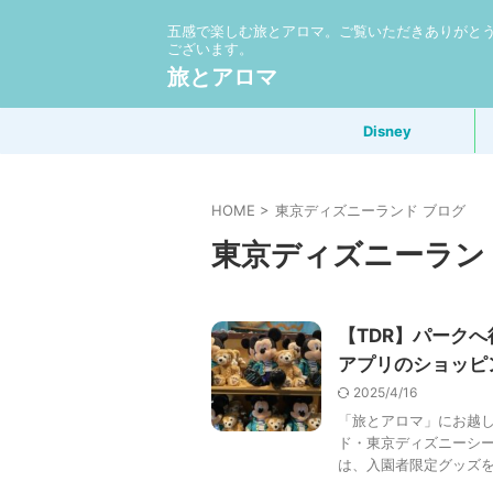
五感で楽しむ旅とアロマ。ご覧いただきありがと
ございます。
旅とアロマ
Disney
HOME
>
東京ディズニーランド ブログ
東京ディズニーラン
【TDR】パーク
アプリのショッピ
2025/4/16
「旅とアロマ」にお越し
ド・東京ディズニーシー
は、入園者限定グッズをオ