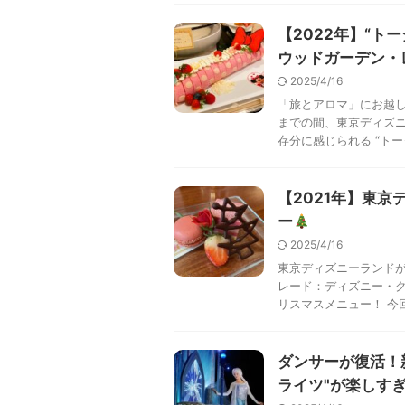
【2022年】“ト
ウッドガーデン・
2025/4/16
「旅とアロマ」にお越しく
までの間、東京ディズ
存分に感じられる “トータ
【2021年】東
ー
2025/4/16
東京ディズニーランド
レード：ディズニー・ク
リスマスメニュー！ 今回は
ダンサーが復活！
ライツ"が楽しす