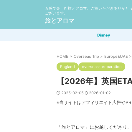
五感で楽しむ旅とアロマ。ご覧いただきありがと
ございます。
旅とアロマ
Disney
HOME
>
Overseas Trip
>
Europe&UAE
>
England
overseas-preparation
【2026年】英国E
2025-02-05
2026-01-02
※当サイトはアフィリエイト広告やP
「旅とアロマ」にお越しくださり、