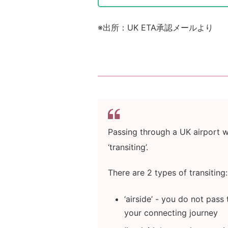
※出所：UK ETA承認メールより
Passing through a UK airport w
‘transiting’.
There are 2 types of transiting:
‘airside’ - you do not pas
your connecting journey