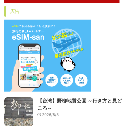
広告
【台湾】野柳地質公園 ～行き方と見ど
ころ～
2026/8/8