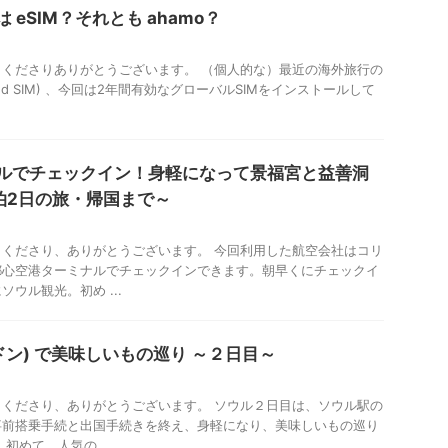
eSIM？それとも ahamo？
くださりありがとうございます。 （個人的な）最近の海外旅行の
edded SIM) 、今回は2年間有効なグローバルSIMをインストールして
ルでチェックイン！身軽になって景福宮と益善洞
泊2日の旅・帰国まで～
くださり、ありがとうございます。 今回利用した航空会社はコリ
都心空港ターミナルでチェックインできます。朝早くにチェックイ
ウル観光。初め ...
ドン) で美味しいもの巡り ～２日目～
くださり、ありがとうございます。 ソウル２日目は、ソウル駅の
事前搭乗手続と出国手続きを終え、身軽になり、美味しいもの巡り
初めて、人気の ...