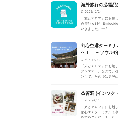
海外旅行の必需品は 
2025/12/24
「旅とアロマ」にお越し
必需品 eSIM (Emb
いきました。一方 ...
都心空港ターミナ
へ！！ ～ソウル1
2025/3/30
「旅とアロマ」にお越し
アンエアー。なので、
ンして、その後は身軽にソ
益善洞 (インソク
2025/4/11
「旅とアロマ」にお越し
都心エアターミナルで
をすることにしました。 