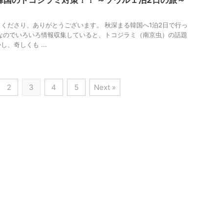
！韓国のトコジラミ対策！！ ～ソウル１泊2日の旅～
くださり、ありがとうございます。 秋深まる韓国へ1泊2日で行っ
なのでいろいろ情報収集していると、トコジラミ（南京虫）の話題
、奇しくも ...
2
3
4
5
Next »