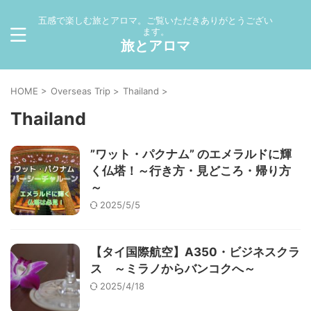
五感で楽しむ旅とアロマ。ご覧いただきありがとうござい
ます。
旅とアロマ
HOME
>
Overseas Trip
>
Thailand
>
Thailand
”ワット・パクナム” のエメラルドに輝
く仏塔！～行き方・見どころ・帰り方
～
2025/5/5
【タイ国際航空】A350・ビジネスクラ
ス ～ミラノからバンコクへ～
2025/4/18