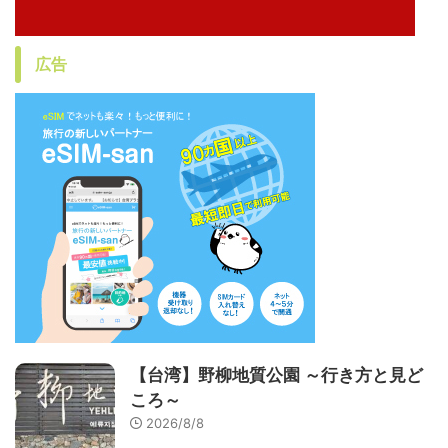
広告
【台湾】野柳地質公園 ～行き方と見ど
ころ～
2026/8/8