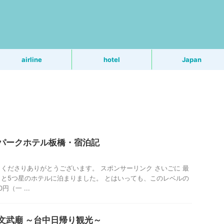
う
airline
hotel
Japan
パークホテル板橋・宿泊記
くださりありがとうございます。 スポンサーリンク さいごに 最
と5つ星のホテルに泊まりました。 とはいっても、このレベルの
円（一 ...
文武廟 ～台中日帰り観光～