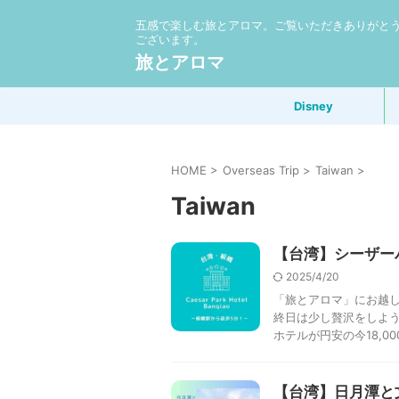
五感で楽しむ旅とアロマ。ご覧いただきありがと
ございます。
旅とアロマ
Disney
HOME
>
Overseas Trip
>
Taiwan
>
Taiwan
【台湾】シーザー
2025/4/20
「旅とアロマ」にお越し
終日は少し贅沢をしよう
ホテルが円安の今18,000
【台湾】日月潭と