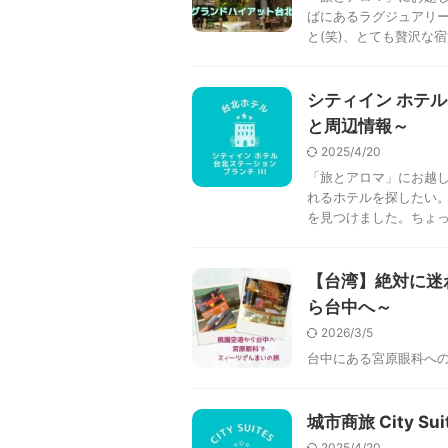
ばにあるラグジュアリ
と(笑)、とても贅沢な宿泊
シティイン ホテル
と周辺情報～
2025/4/20
「旅とアロマ」にお越し
れるホテルを探したい
を見つけました。ちょっと
【台湾】絶対に迷
ら台中へ～
2026/3/5
台中にある宮原眼科へ
城市商旅 City 
2025/4/20