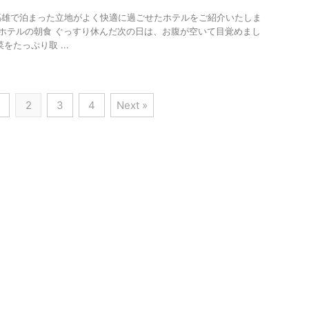
高雄で泊まった立地がよく快適に過ごせたホテルをご紹介いたしま
 ホテルの朝食 ぐっすり休んだ次の日は、お腹が空いて目覚めまし
をたっぷり取 ...
2
3
4
Next »