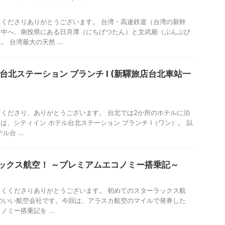
くださりありがとうございます。 台湾・高速鉄道（台湾の新幹
台中へ、南投県にある日月潭（にちげつたん）と文武廟（ぶんぶび
 台湾最大の天然 ...
台北ステーション ブランチ I (新驛旅店台北車站一
くださり、ありがとうございます。 台北では2か所のホテルに泊
は、シティイン ホテル台北ステーション ブランチ I（ワン）。 以
台 ...
ックス航空！ ～プレミアムエコノミー搭乗記～
くくださりありがとうございます。 初めてのスターラックス航
のいい航空会社です。今回は、アラスカ航空のマイルで発券した
ノミー搭乗記を ...