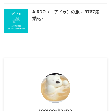
AIRDO（エアドゥ）の旅 ～B767搭
乗記～
momo-ka-na