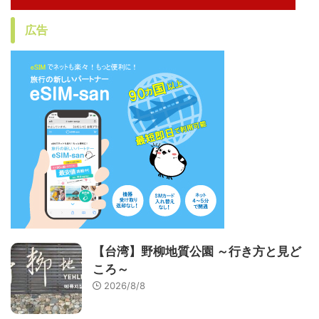
広告
【台湾】野柳地質公園 ～行き方と見ど
ころ～
2026/8/8