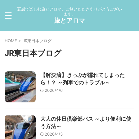
五感で楽しむ旅とアロマ。ご覧いただきありがとうござい
ます。
旅とアロマ
HOME
>
JR東日本ブログ
JR東日本ブログ
【解決済】きっぷが濡れてしまった
ら！？ ～列車でのトラブル～
2026/4/6
大人の休日倶楽部パス ～より便利に使
う方法～
2026/4/3