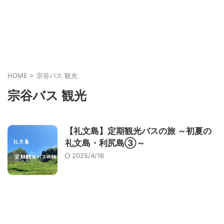
HOME
>
宗谷バス 観光
宗谷バス 観光
【礼文島】定期観光バスの旅 ～初夏の
礼文島・利尻島③～
2025/4/16