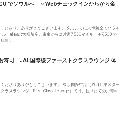
-300 でソウルへ！～Webチェックインからから金
くださり、ありがとうございます。 久しぶりに大韓航空でソウル
ル）経由の大韓航空。東京からは片道7,500マイル、＋7,500マイ
航 ...
お寿司！JAL国際線ファーストクラスラウンジ 体
くださりありがとうございます。 東京国際空港（羽田）第３ター
スラウンジ（First Class Lounge）では、握りたてのお寿司
.