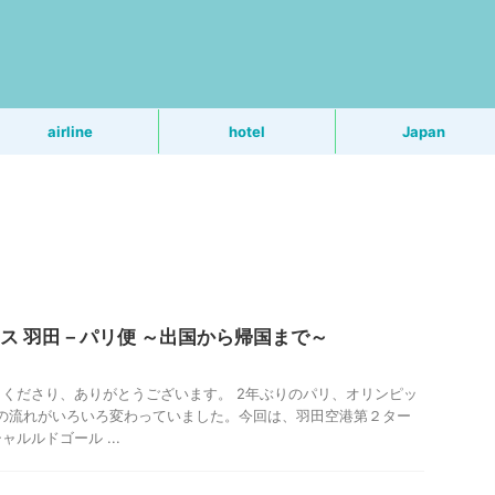
う
airline
hotel
Japan
ス 羽田－パリ便 ～出国から帰国まで～
くださり、ありがとうございます。 2年ぶりのパリ、オリンピッ
国の流れがいろいろ変わっていました。今回は、羽田空港第２ター
ルルドゴール ...