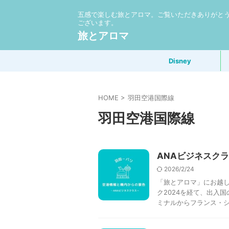
五感で楽しむ旅とアロマ。ご覧いただきありがと
ございます。
旅とアロマ
Disney
HOME
>
羽田空港国際線
羽田空港国際線
ANAビジネスクラ
2026/2/24
「旅とアロマ」にお越し
ク2024を経て、出入
ミナルからフランス・シャ