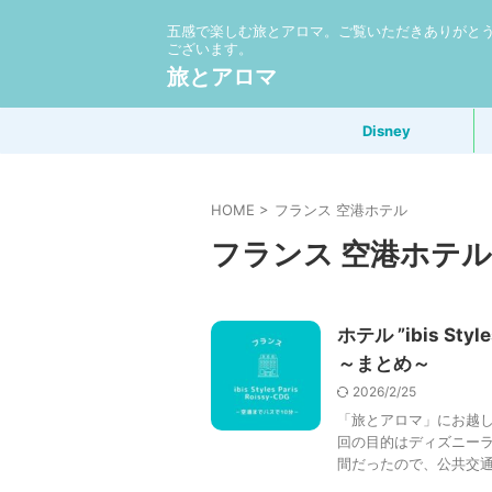
五感で楽しむ旅とアロマ。ご覧いただきありがと
ございます。
旅とアロマ
Disney
HOME
>
フランス 空港ホテル
フランス 空港ホテル
ホテル ”ibis St
～まとめ～
2026/2/25
「旅とアロマ」にお越し
回の目的はディズニー
間だったので、公共交通機