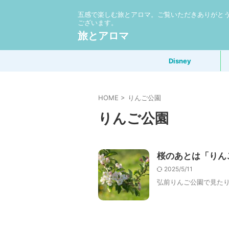
五感で楽しむ旅とアロマ。ご覧いただきありがと
ございます。
旅とアロマ
Disney
HOME
>
りんご公園
りんご公園
桜のあとは「りん
2025/5/11
弘前りんご公園で見た