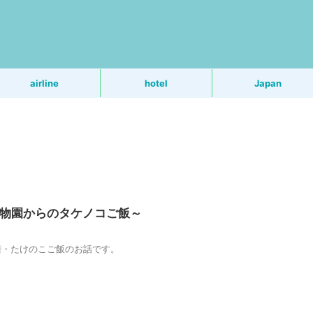
う
airline
hotel
Japan
植物園からのタケノコご飯～
膳・たけのこご飯のお話です。