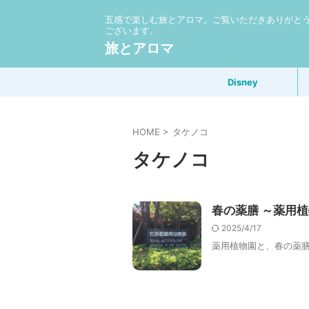
五感で楽しむ旅とアロマ。ご覧いただきありがと
ございます。
旅とアロマ
Disney
HOME
>
タケノコ
タケノコ
春の薬膳 ～薬用
2025/4/17
薬用植物園と、春の薬